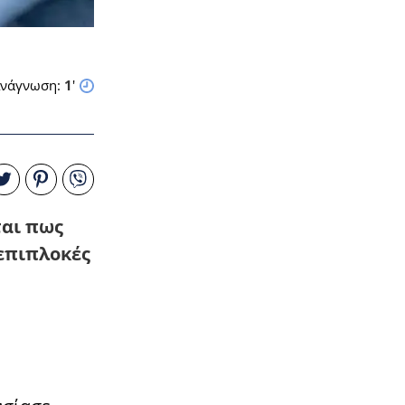
νάγνωση:
1
'
ται πως
 επιπλοκές