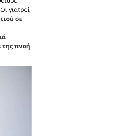
υσίασε
 Οι γιατροί
τιού σε
ιά
α της πνοή