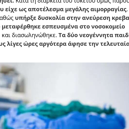
ήσει.
Κατά τη διάρκεια του τοκετού όμως παρο
ου είχε ως αποτέλεσμα μεγάλης αιμορραγίας
.
καθώς
υπήρξε δυσκολία στην ανεύρεση κρεβα
 μεταφέρθηκε εσπευσμένα στο νοσοκομείο
 και διασωληνώθηκε.
Τα δύο νεογέννητα παιδ
υς λίγες ώρες αργότερα άφησε την τελευταί