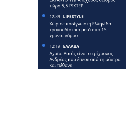
τώρα 5,5 ΡΊΧΤΕΡ
12:39
LIFESTYLE
Χώρισε πασίγνωστη Ελληνίδα
τραγουδίστρια μετά από 15
χρόνια γάμου
12:19
ΕΛΛΑΔΑ
Αχαΐα: Αυτός είναι ο τρίχρονος
Ανδρέας που έπεσε από τη μάντρα
και πέθανε
12:09
ΕΛΛΑΔΑ
Έφυγε από τη ζωή 40χρονη
μητέρα δύο μικρών παιδιών
12:00
ΕΛΛΑΔΑ
Επίδομα 250 ευρώ: Έρχεται
νωρίτερα – Πότε πληρώνονται οι
1,4 εκατ. συνταξιούχοι
11:33
ΚΟΣΜΟΣ