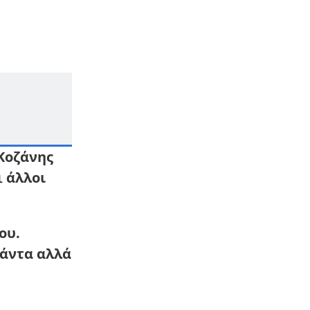
Επεσε αεροπλάνο: Σκοτώθηκαν
όλοι οι επιβάτες
11:12
LIFESTYLE
ΠΑΝΕΛΛΗΝΙΑ ΣΥΓΚΙΝΗΣΗ ΓΙΑ ΤΟΝ
ΤΡΑΓΟΥΔΙΣΤΗ, ΔΗΜΗΤΡΗ ΚΟΚΟΤΑ
10:42
ΕΛΛΑΔΑ
Με πανάκριβο αμάξι φυγάδεψαν
τον Μητσοτάκη την ώρα που οι
αγρότες είναι απλήρωτοι 3 χρόνια
Κοζάνης
ι
άλλοι
10:08
ΖΩΔΙΑ
Όλα αλλάζουν από σήμερα 11/11:
Τα 4 Zώδια που έχουν «μήνυμα»
από το σύμπαν
ου.
09:28
LIFESTYLE
πάντα αλλά
Γιώργος Τσαλίκης: Ο γιος του
παρουσιάστηκε στο Πολεμικό
Ναυτικό – «Και σε αυτό σου το
βήμα δίπλα σου»