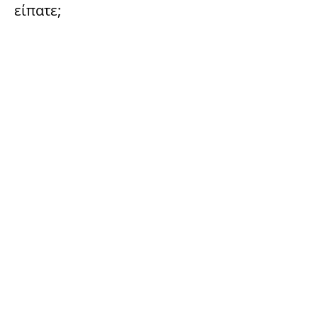
είπατε;