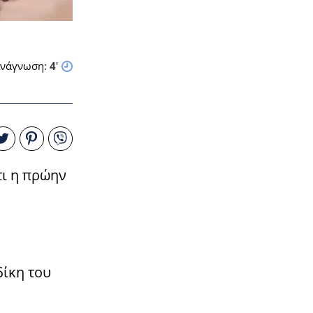
νάγνωση:
4
'
τι η πρώην
δίκη του