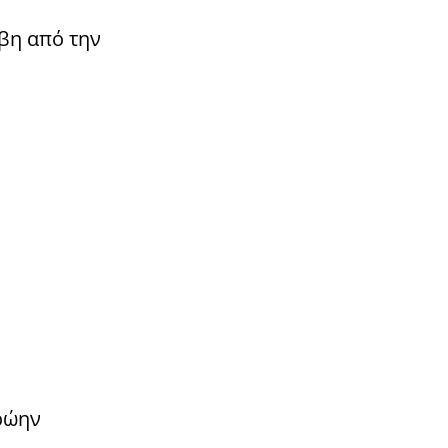
βη από την
πρώην