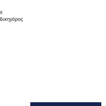
χε
 δικηγόρος