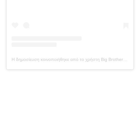
Η δημοσίευση κοινοποιήθηκε από το χρήστη Big Brother Official (@big_brother_official_page_)