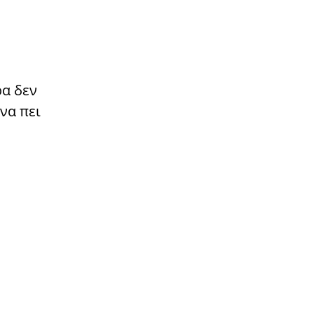
ρα δεν
να πει