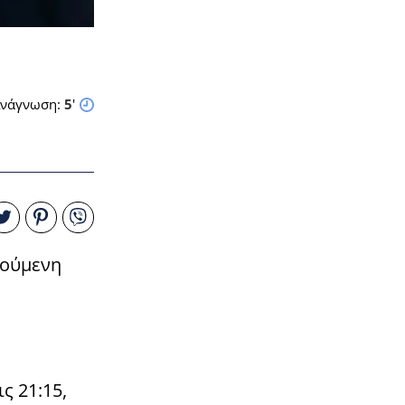
νάγνωση:
5
'
ρούμενη
ς 21:15,