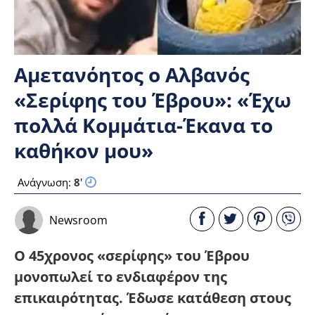
Αμετανόητος ο Αλβανός
«Σερίφης του Έβρου»: «Έχω
πολλά Κομμάτια-Έκανα το
καθήκον μου»
Ανάγνωση:
8
'
Newsroom
Ο 45χρονος «σερίφης» του Έβρου
μονοπωλεί το ενδιαφέρον της
επικαιρότητας. Έδωσε κατάθεση στους