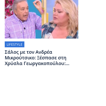
LIFESTYLE
Σάλος με τον Ανδρέα
Μικρούτσικο: Ξέσπασε στη
Χρύσλα Γεωργακοπούλου:
«Όταν μιλάω, να μη μιλάς!»-
Απίστευτη η αντίδρασή της