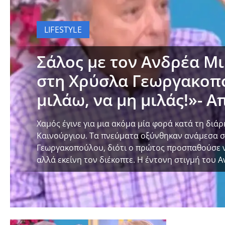
LIFESTYLE
Σάλος με τον Ανδρέα Μ
στη Χρύσλα Γεωργακοπ
μιλάω, να μη μιλάς!»- Α
αντίδρασή της
Χαμός έγινε για μια ακόμα μία φορά κατά τη διά
Καινούργιου. Τα πνεύματα οξύνθηκαν ανάμεσα σ
Γεωργακοπούλου, διότι ο πρώτος προσπαθούσε ν
αλλά εκείνη τον διέκοπτε. Η έντονη στιγμή του
μία εικόνα σήριαλ. Είναι η παρουσία […]