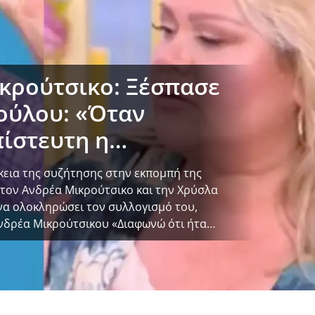
ικρούτσικο: Ξέσπασε
ούλου: «Όταν
πίστευτη η
ρκεια της συζήτησης στην εκπομπή της
τον Ανδρέα Μικρούτσικο και την Χρύσλα
α ολοκληρώσει τον συλλογισμό του,
 Ανδρέα Μικρούτσικου «Διαφωνώ ότι ήταν